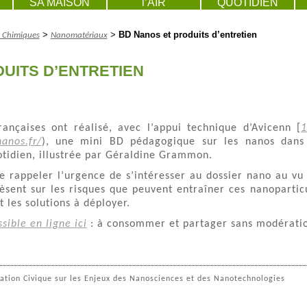
SA MAISON
l’AIR
QUOTIDIEN
>
>
BD Nanos et produits d’entretien
s Chimiques
Nanomatériaux
UITS D’ENTRETIEN
nçaises ont réalisé, avec l’appui technique d’Avicenn
[
1
nanos.fr/
), une mini BD pédagogique sur les nanos dans
otidien, illustrée par Géraldine Grammon.
 de rappeler l’urgence de s’intéresser au dossier nano au vu
èsent sur les risques que peuvent entraîner ces nanopartic
t les solutions à déployer.
sible en ligne ici
: à consommer et partager sans modérati
mation Civique sur les Enjeux des Nanosciences et des Nanotechnologies