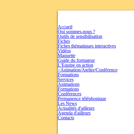
Accueil
Qui sommes-nous ?
Outils de sensibilisation
Fiches
Fiches thématiques interactives
Vidéos
Maquette
Guide du formateur
L'Equipe en action
>Animation/Atelier/Conférence
Formations
Services
Animations
Formations
Conférences
Permanence téléphonique
Les News
Actualités d'ailleurs
Agenda d'ailleurs
Contacts