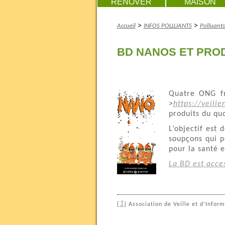
RENOVER
MAISON
>
>
Accueil
INFOS POLLUANTS
Polluant
BD NANOS ET PROD
Quatre ONG fra
>
https://veille
produits du qu
L’objectif est
soupçons qui p
pour la santé e
La BD est acces
1
[
]
Association de Veille et d’Infor