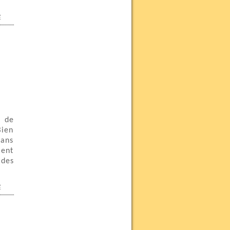
e
n de
Bien
dans
ient
 des
e