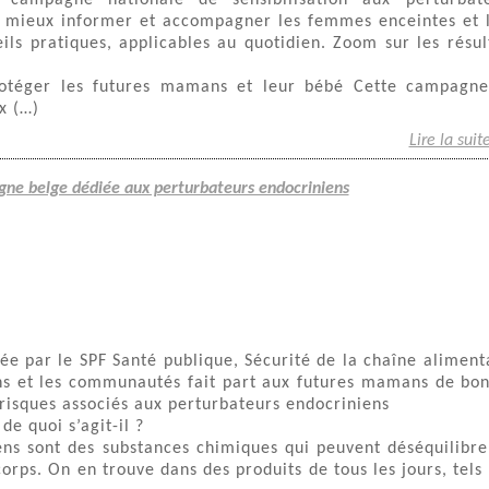
 campagne nationale de sensibilisation aux perturbat
: mieux informer et accompagner les femmes enceintes et 
ls pratiques, applicables au quotidien. Zoom sur les résul
rotéger les futures mamans et leur bébé Cette campagn
x (…)
Lire la suit
gne belge dédiée aux perturbateurs endocriniens
e par le SPF Santé publique, Sécurité de la chaîne aliment
ns et les communautés fait part aux futures mamans de bo
risques associés aux perturbateurs endocriniens
de quoi s’agit-il ?
ens sont des substances chimiques qui peuvent déséquilibre
rps. On en trouve dans des produits de tous les jours, tels