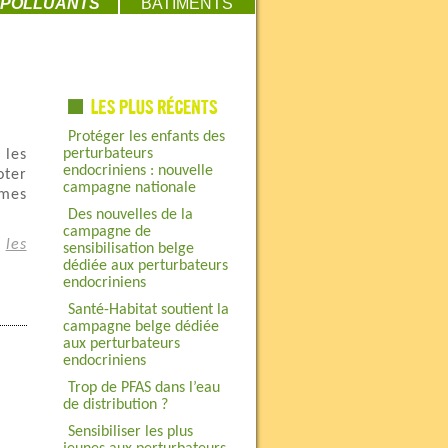
POLLUANTS
BATIMENTS
Protéger les enfants des
perturbateurs
 les
endocriniens : nouvelle
oter
campagne nationale
rmes
Des nouvelles de la
campagne de
e
les
sensibilisation belge
dédiée aux perturbateurs
endocriniens
Santé-Habitat soutient la
campagne belge dédiée
aux perturbateurs
endocriniens
Trop de PFAS dans l’eau
de distribution ?
Sensibiliser les plus