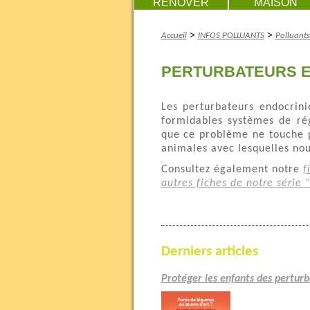
RENOVER
MAISON
>
>
Accueil
INFOS POLLUANTS
Polluant
PERTURBATEURS E
Les perturbateurs endocrini
formidables systèmes de ré
que ce problème ne touche 
animales avec lesquelles nou
Consultez également notre
f
autres fiches de notre série "
Derniers articles
Protéger les enfants des pertur