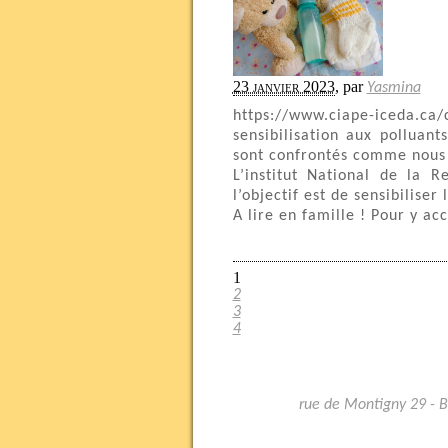
23 janvier 2023
,
par
Yasmina
https://www.ciape-iceda.ca/c
sensibilisation aux polluan
sont confrontés comme nous 
L’institut National de la 
l’objectif est de sensibilise
A lire en famille ! Pour y acc
1
2
3
4
rue de Montigny 29 - 