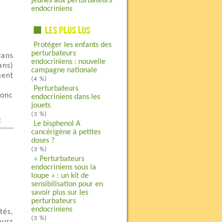
jeunes aux perturbateurs
endocriniens
Protéger les enfants des
perturbateurs
dans
endocriniens : nouvelle
ans)
campagne nationale
ment
(4 %)
Perturbateurs
donc
endocriniens dans les
jouets
(3 %)
e
Le bisphenol A
cancérigène à petites
doses ?
(3 %)
« Perturbateurs
endocriniens sous la
loupe » : un kit de
sensibilisation pour en
savoir plus sur les
perturbateurs
endocriniens
tés,
(3 %)