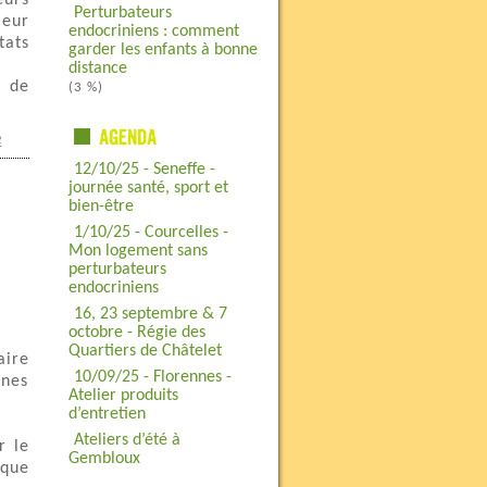
eurs
Perturbateurs
leur
endocriniens : comment
tats
garder les enfants à bonne
distance
e de
(3 %)
e
12/10/25 - Seneffe -
journée santé, sport et
bien-être
1/10/25 - Courcelles -
Mon logement sans
perturbateurs
endocriniens
16, 23 septembre & 7
octobre - Régie des
Quartiers de Châtelet
aire
10/09/25 - Florennes -
nnes
Atelier produits
d’entretien
Ateliers d’été à
r le
Gembloux
 que