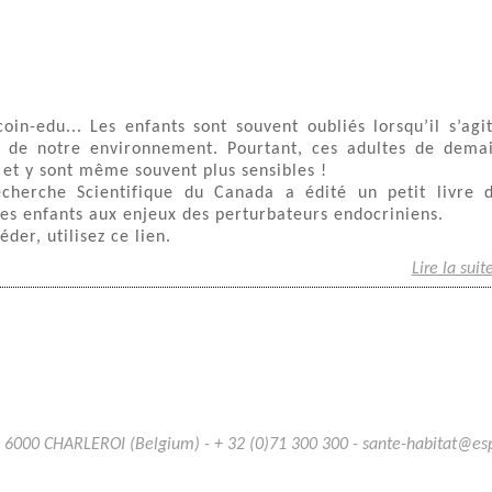
oin-edu... Les enfants sont souvent oubliés lorsqu’il s’agi
ts de notre environnement. Pourtant, ces adultes de dema
et y sont même souvent plus sensibles !
Recherche Scientifique du Canada a édité un petit livre 
r les enfants aux enjeux des perturbateurs endocriniens.
éder, utilisez ce lien.
Lire la suit
B 6000 CHARLEROI (Belgium) - + 32 (0)71 300 300 - sante-habitat@e