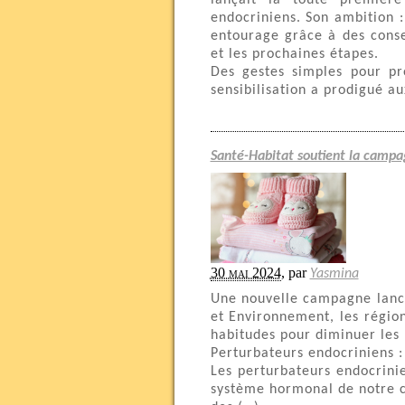
lançait la toute première
endocriniens. Son ambition 
entourage grâce à des consei
et les prochaines étapes.
Des gestes simples pour p
sensibilisation a prodigué au
Santé-Habitat soutient la campa
30 mai 2024
,
par
Yasmina
Une nouvelle campagne lancé
et Environnement, les régio
habitudes pour diminuer les 
Perturbateurs endocriniens : 
Les perturbateurs endocrini
système hormonal de notre co