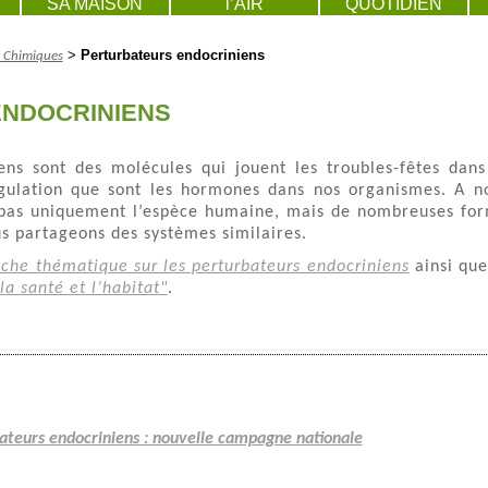
SA MAISON
l’AIR
QUOTIDIEN
>
Perturbateurs endocriniens
s Chimiques
NDOCRINIENS
ens sont des molécules qui jouent les troubles-fêtes dans
gulation que sont les hormones dans nos organismes. A n
pas uniquement l’espèce humaine, mais de nombreuses fo
s partageons des systèmes similaires.
iche thématique sur les perturbateurs endocriniens
ainsi qu
la santé et l’habitat"
.
bateurs endocriniens : nouvelle campagne nationale