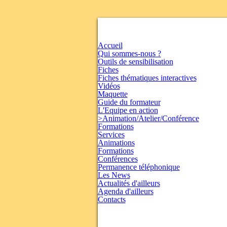
Accueil
Qui sommes-nous ?
Outils de sensibilisation
Fiches
Fiches thématiques interactives
Vidéos
Maquette
Guide du formateur
L'Equipe en action
>Animation/Atelier/Conférence
Formations
Services
Animations
Formations
Conférences
Permanence téléphonique
Les News
Actualités d'ailleurs
Agenda d'ailleurs
Contacts