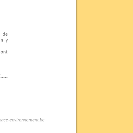
t de
in y
dont
e
space-environnement.be