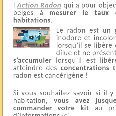
l’
Action Radon
qui a pour object
belges à
mesurer le taux 
habitations
.
Le radon est un
inodore et incolor
lorsqu’il se libère
dilue et ne présen
s’accumuler
lorsqu’il est libé
atteindre des
concentrations 
radon est cancérigène !
Si vous souhaitez savoir si il 
habitation,
vous avez jusqu
commander votre kit
au pri
d’informations
ici
.