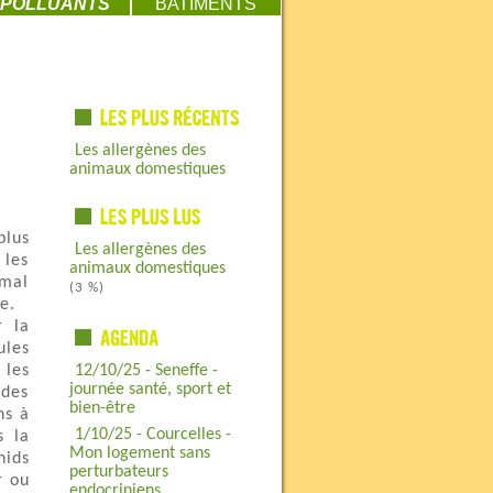
POLLUANTS
BATIMENTS
Les allergènes des
animaux domestiques
plus
Les allergènes des
 les
animaux domestiques
 mal
(3 %)
e.
r la
ules
 les
12/10/25 - Seneffe -
journée santé, sport et
udes
bien-être
ns à
1/10/25 - Courcelles -
s la
Mon logement sans
nids
perturbateurs
r ou
endocriniens