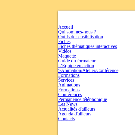
Accueil
Qui sommes-nous ?
Outils de sensibilisation
Fiches
Fiches thématiques interactives
Vidéos
Maquette
Guide du formateur
L'Equipe en action
>Animation/Atelier/Conférence
Formations
Services
Animations
Formations
Conférences
Permanence téléphonique
Les News
Actualités d'ailleurs
Agenda d'ailleurs
Contacts