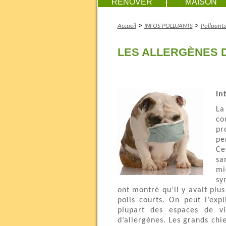
RENOVER
MAISON
>
>
Accueil
INFOS POLLUANTS
Polluants
LES ALLERGÈNES 
In
La
co
pr
pe
Ce
sa
mi
sy
ont montré qu’il y avait plus
poils courts. On peut l’exp
plupart des espaces de vie
d’allergènes. Les grands chi