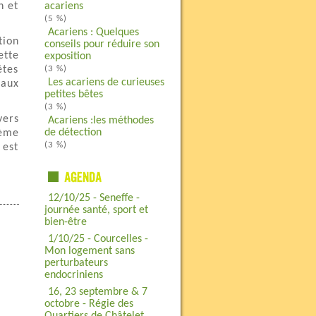
n et
acariens
(5 %)
Acariens : Quelques
tion
conseils pour réduire son
ette
exposition
êtes
(3 %)
Les acariens de curieuses
 aux
petites bêtes
(3 %)
yers
Acariens :les méthodes
de détection
lème
(3 %)
 est
12/10/25 - Seneffe -
journée santé, sport et
bien-être
1/10/25 - Courcelles -
Mon logement sans
perturbateurs
endocriniens
16, 23 septembre & 7
octobre - Régie des