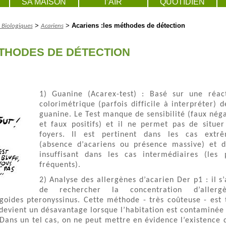
SA MAISON
l’AIR
QUOTIDIEN
>
>
Acariens :les méthodes de détection
 Biologiques
Acariens
ÉTHODES DE DÉTECTION
1) Guanine (Acarex-test) : Basé sur une réac
colorimétrique (parfois difficile à interpréter) d
guanine. Le Test manque de sensibilité (faux néga
et faux positifs) et il ne permet pas de situer
foyers. Il est pertinent dans les cas extr
(absence d’acariens ou présence massive) et 
insuffisant dans les cas intermédiaires (les 
fréquents).
2) Analyse des allergènes d’acarien Der p1 : il s’
de rechercher la concentration d’allergè
oides pteronyssinus. Cette méthode - très coûteuse - est 
é devient un désavantage lorsque l’habitation est contaminée
 Dans un tel cas, on ne peut mettre en évidence l’existence 