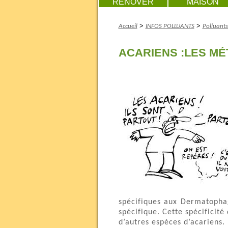
RENOVER
MAISON
>
>
Accueil
INFOS POLLUANTS
Polluants
ACARIENS :LES M
spécifiques aux Dermatophag
spécifique. Cette spécificit
d’autres espèces d’acariens.