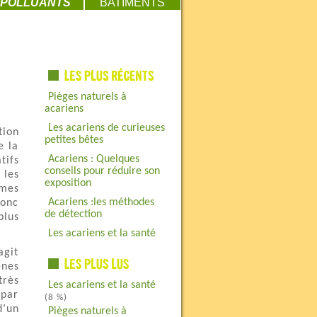
POLLUANTS
BATIMENTS
Pièges naturels à
acariens
Les acariens de curieuses
tion
petites bêtes
e la
Acariens : Quelques
tifs
conseils pour réduire son
 les
exposition
êmes
Acariens :les méthodes
donc
de détection
plus
Les acariens et la santé
agit
nes
très
Les acariens et la santé
 par
(8 %)
d’un
Pièges naturels à