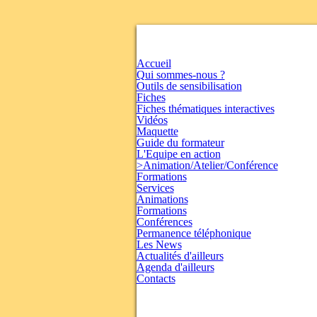
Accueil
Qui sommes-nous ?
Outils de sensibilisation
Fiches
Fiches thématiques interactives
Vidéos
Maquette
Guide du formateur
L'Equipe en action
>Animation/Atelier/Conférence
Formations
Services
Animations
Formations
Conférences
Permanence téléphonique
Les News
Actualités d'ailleurs
Agenda d'ailleurs
Contacts