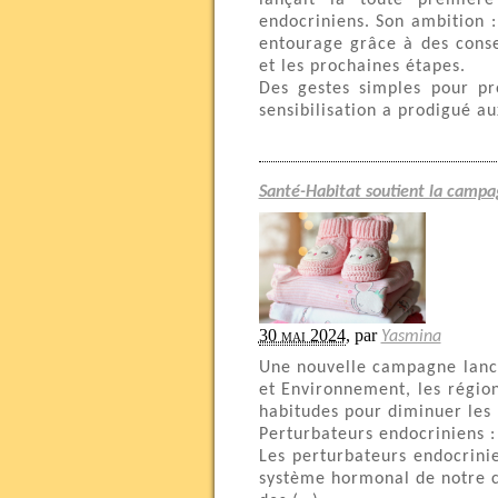
lançait la toute première
endocriniens. Son ambition 
entourage grâce à des consei
et les prochaines étapes.
Des gestes simples pour p
sensibilisation a prodigué au
Santé-Habitat soutient la campa
30 mai 2024
,
par
Yasmina
Une nouvelle campagne lancé
et Environnement, les régio
habitudes pour diminuer les 
Perturbateurs endocriniens : 
Les perturbateurs endocrini
système hormonal de notre co