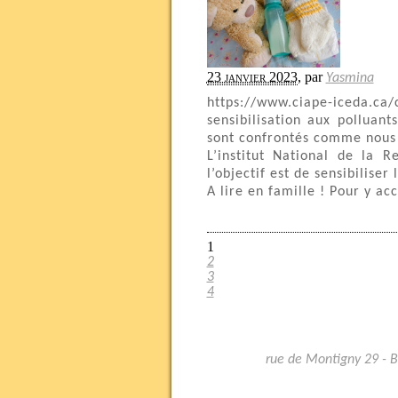
23 janvier 2023
,
par
Yasmina
https://www.ciape-iceda.ca/c
sensibilisation aux polluan
sont confrontés comme nous 
L’institut National de la 
l’objectif est de sensibilise
A lire en famille ! Pour y acc
1
2
3
4
rue de Montigny 29 - 