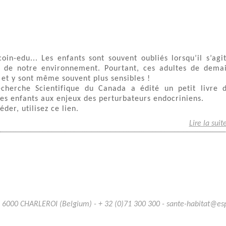
oin-edu... Les enfants sont souvent oubliés lorsqu’il s’agi
ts de notre environnement. Pourtant, ces adultes de dema
et y sont même souvent plus sensibles !
Recherche Scientifique du Canada a édité un petit livre 
r les enfants aux enjeux des perturbateurs endocriniens.
éder, utilisez ce lien.
Lire la suit
B 6000 CHARLEROI (Belgium) - + 32 (0)71 300 300 - sante-habitat@e