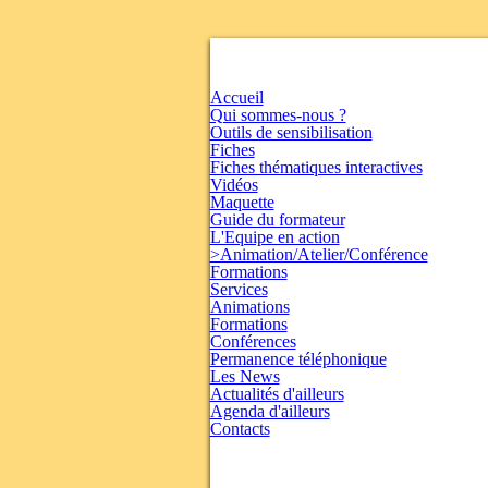
Accueil
Qui sommes-nous ?
Outils de sensibilisation
Fiches
Fiches thématiques interactives
Vidéos
Maquette
Guide du formateur
L'Equipe en action
>Animation/Atelier/Conférence
Formations
Services
Animations
Formations
Conférences
Permanence téléphonique
Les News
Actualités d'ailleurs
Agenda d'ailleurs
Contacts