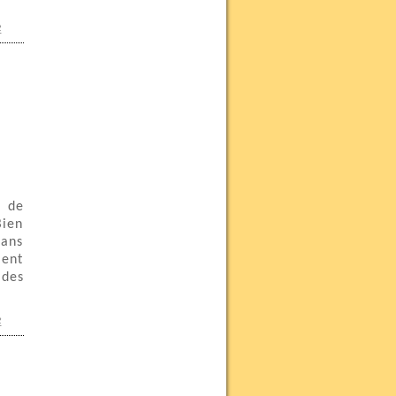
e
n de
Bien
dans
ient
 des
e