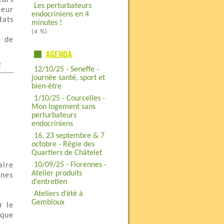
eurs
Les perturbateurs
leur
endocriniens en 4
tats
minutes !
(4 %)
e de
e
12/10/25 - Seneffe -
journée santé, sport et
bien-être
1/10/25 - Courcelles -
Mon logement sans
perturbateurs
endocriniens
16, 23 septembre & 7
octobre - Régie des
Quartiers de Châtelet
10/09/25 - Florennes -
aire
Atelier produits
nnes
d’entretien
Ateliers d’été à
Gembloux
r le
 que