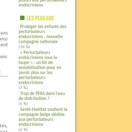
jeunes aux perturbateurs
endocriniens
Protéger les enfants des
perturbateurs
dans
endocriniens : nouvelle
ans)
campagne nationale
ment
(10 %)
« Perturbateurs
donc
endocriniens sous la
loupe » : un kit de
sensibilisation pour en
e
savoir plus sur les
perturbateurs
endocriniens
(7 %)
Trop de PFAS dans l’eau
de distribution ?
(5 %)
Santé-Habitat soutient la
campagne belge dédiée
aux perturbateurs
endocriniens
tés,
(5 %)