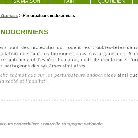
SA MAISON
l’AIR
QUOTIDIEN
>
Perturbateurs endocriniens
s Chimiques
NDOCRINIENS
ens sont des molécules qui jouent les troubles-fêtes dans
gulation que sont les hormones dans nos organismes. A n
pas uniquement l’espèce humaine, mais de nombreuses fo
s partageons des systèmes similaires.
iche thématique sur les perturbateurs endocriniens
ainsi qu
la santé et l’habitat"
.
bateurs endocriniens : nouvelle campagne nationale