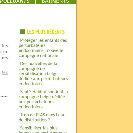
POLLUANTS
BATIMENTS
Protéger les enfants des
perturbateurs
 les
endocriniens : nouvelle
oter
campagne nationale
rmes
Des nouvelles de la
campagne de
e
les
sensibilisation belge
dédiée aux perturbateurs
endocriniens
Santé-Habitat soutient la
campagne belge dédiée
aux perturbateurs
endocriniens
Trop de PFAS dans l’eau
de distribution ?
Sensibiliser les plus