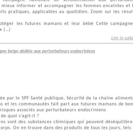
 campagne nationale de sensibilisation aux perturbat
: mieux informer et accompagner les femmes enceintes et 
ls pratiques, applicables au quotidien. Zoom sur les résul
rotéger les futures mamans et leur bébé Cette campagn
x (…)
Lire la suit
gne belge dédiée aux perturbateurs endocriniens
e par le SPF Santé publique, Sécurité de la chaîne aliment
ns et les communautés fait part aux futures mamans de bo
risques associés aux perturbateurs endocriniens
de quoi s’agit-il ?
ens sont des substances chimiques qui peuvent déséquilibre
rps. On en trouve dans des produits de tous les jours, tels