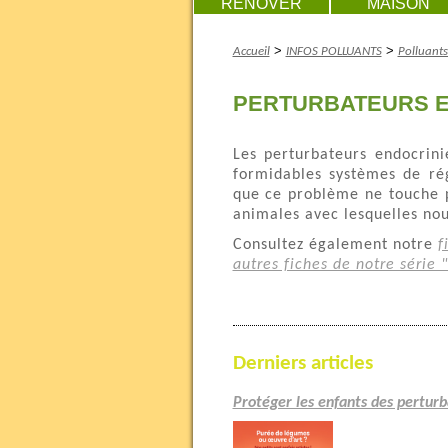
RENOVER
MAISON
>
>
Accueil
INFOS POLLUANTS
Polluant
PERTURBATEURS E
Les perturbateurs endocrini
formidables systèmes de ré
que ce problème ne touche 
animales avec lesquelles nou
Consultez également notre
f
autres fiches de notre série "
Derniers articles
Protéger les enfants des pertur