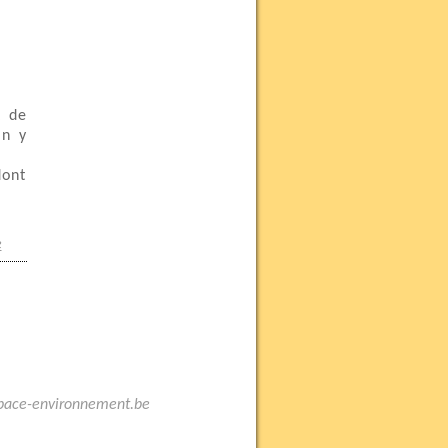
t de
in y
dont
e
space-environnement.be