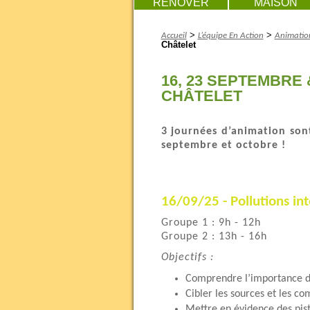
RENOVER
MAISON
>
>
Accueil
L’équipe En Action
Animation
Châtelet
16, 23 SEPTEMBRE
CHÂTELET
3 journées d’animation son
septembre et octobre !
16/09/25 - Pollutions int
Groupe 1 : 9h - 12h
Groupe 2 : 13h - 16h
Objectifs :
Comprendre l’importance de l
Cibler les sources et les c
Mettre en évidence des pist