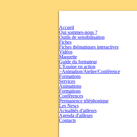
Accueil
Qui sommes-nous ?
Outils de sensibilisation
Fiches
Fiches thématiques interactives
Vidéos
Maquette
Guide du formateur
L'Equipe en action
>Animation/Atelier/Conférence
Formations
Services
Animations
Formations
Conférences
Permanence téléphonique
Les News
Actualités d'ailleurs
Agenda d'ailleurs
Contacts