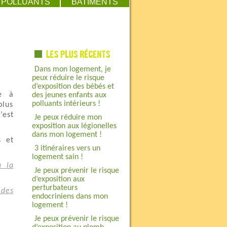
POLLUANTS
BATIMENTS
Dans mon logement, je
peux réduire le risque
d’exposition des bébés et
ue à
des jeunes enfants aux
polluants intérieurs !
plus
est
Je peux réduire mon
exposition aux légionelles
dans mon logement !
s et
3 itinéraires vers un
logement sain !
à la
Je peux prévenir le risque
d’exposition aux
perturbateurs
 des
endocriniens dans mon
logement !
Je peux prévenir le risque