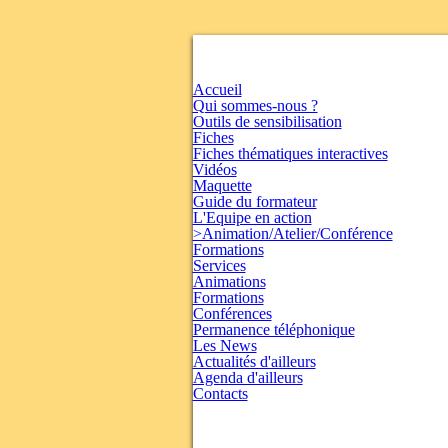
Accueil
Qui sommes-nous ?
Outils de sensibilisation
Fiches
Fiches thématiques interactives
Vidéos
Maquette
Guide du formateur
L'Equipe en action
>Animation/Atelier/Conférence
Formations
Services
Animations
Formations
Conférences
Permanence téléphonique
Les News
Actualités d'ailleurs
Agenda d'ailleurs
Contacts