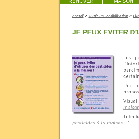
RENOVER
MAISON
>
>
Accueil
Outils De Sensibilisation
Fic
JE PEUX ÉVITER D’
Les p
l’inté
parci
certai
Une fi
propos
Visual
maison
Téléch
pesticides à la maison !"