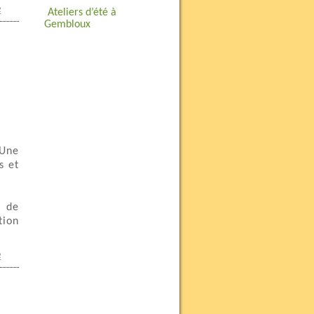
e
Ateliers d’été à
Gembloux
 Une
s et
s de
tion
)
e