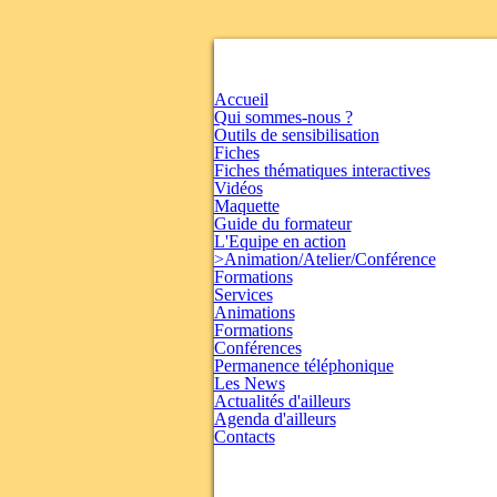
Accueil
Qui sommes-nous ?
Outils de sensibilisation
Fiches
Fiches thématiques interactives
Vidéos
Maquette
Guide du formateur
L'Equipe en action
>Animation/Atelier/Conférence
Formations
Services
Animations
Formations
Conférences
Permanence téléphonique
Les News
Actualités d'ailleurs
Agenda d'ailleurs
Contacts