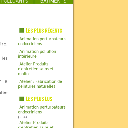
POLLUANTS
BATIMENTS
Animation perturbateurs
endocriniens
ire,
Animation pollution
intérieure
 les
Atelier Produits
d’entretien sains et
malins
r la
Atelier : Fabrication de
peintures naturelles
blée
Animation perturbateurs
endocriniens
(5 %)
Atelier Produits
d’entretien sains et