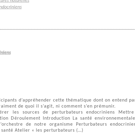
tures naturelles
ndocriniens
iniens
icipants d’appréhender cette thématique dont on entend pa
raiment de quoi il s’agit, ni comment s’en prémunir.
érer les sources de perturbateurs endocriniens Mettr
ution Déroulement Introduction La santé environnemental
’orchestre de notre organisme Perturbateurs endocrinie
 santé Atelier « les perturbateurs (…)