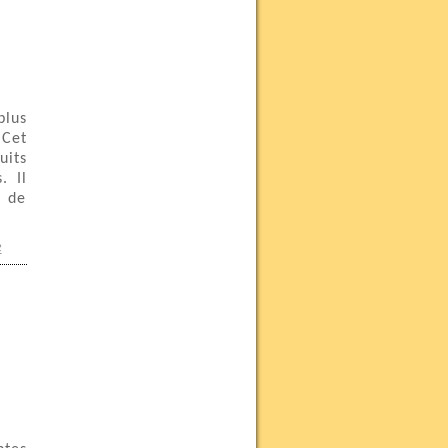
plus
 Cet
uits
. Il
r de
e