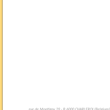
rue de Montigny 29 - B 6000 CHARLEROI (Belgium)